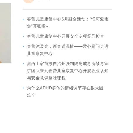
·
春蕾儿童康复中心6月融合活动：“怪可爱市
集”开张啦~
·
春蕾儿童康复中心开展安全专项督导检查
·
春蕾沐暖光，新春送温情——爱心慰问走进
儿童康复中心
·
湘西土家苗族自治州强制隔离戒毒所禁毒宣
讲团队来到春蕾儿童康复中心开展职业认知
与安全意识趣味课程
·
为什么ADHD群体的情绪调节存在很大困
难？