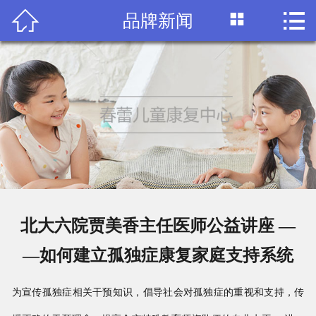



品牌新闻
首页

关于我们
课程介绍
课堂风采
师资团队
机构动态
北大六院贾美香主任医师公益讲座 —
联系我们
—如何建立孤独症康复家庭支持系统
为宣传孤独症相关干预知识，倡导社会对孤独症的重视和支持，传