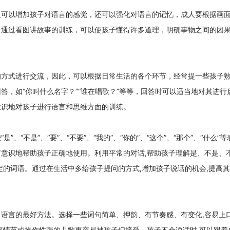
仅可以增加孩子对语言的感觉，还可以强化对语言的记忆，成人要根据画
，通过看图讲故事的训练，可以使孩子懂得许多道理，明确事物之间的因
的方式进行交流，因此，可以根据日常生活的各个环节，经常提一些孩子
答，如“你叫什么名字？”“谁在唱歌？”等等，回答时可以适当地对其进行
意识地对孩子进行语言和思维方面的训练。
”、“不是”、“要”、“不要”、“我的”、“你的”、“这个”、“那个”、“什么”
意识地帮助孩子正确地使用。利用平常的对话,帮助孩子理解是、不是、
定的词语。通过在生活中多给孩子提问的方式,增加孩子说话的机会,提高
语言的最好方法。选择一些词句简单、押韵、有节奏感、有变化,容易上
事情节或操作性强的儿歌更容易被孩子们接受。孩子不会说话时,可以跟着