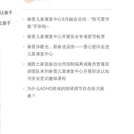
，让孩子
·
春蕾儿童康复中心6月融合活动：“怪可爱市
让孩子
集”开张啦~
·
春蕾儿童康复中心开展安全专项督导检查
·
春蕾沐暖光，新春送温情——爱心慰问走进
儿童康复中心
·
湘西土家苗族自治州强制隔离戒毒所禁毒宣
讲团队来到春蕾儿童康复中心开展职业认知
与安全意识趣味课程
·
为什么ADHD群体的情绪调节存在很大困
难？