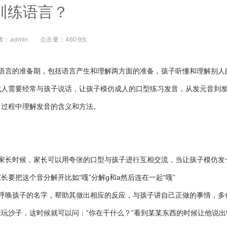
训练语言？
者：admin
点击量：4609次
是语言的准备期，包括语言产生和理解两方面的准备，孩子听懂和理解别人
成人需要经常与孩子说话，让孩子模仿成人的口型练习发音，从发元音到
习过程中理解发音的含义和方法。
视家长时候，家长可以用夸张的口型与孩子进行互相交流，当让孩子模仿发
长要把这个音分解开比如“嘎”分解g和a然后连在一起“嘎”
常呼唤孩子的名字，帮助其做出相应的反应，与孩子讲自己正做的事情，多
玩沙子，这时候就可以问：“你在干什么？”看到某某东西的时候让他说出