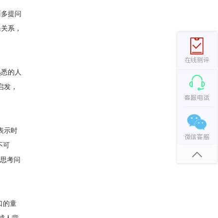
面多提问
果关系，
熟悉的人
启发，
等表示时
不可
其思考问
口的童
成人背