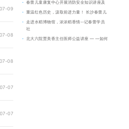
·
春蕾儿童康复中心开展消防安全知识讲座及
07-09
·
重温红色历史，汲取前进力量！ 长沙春蕾儿
·
走进水稻博物馆，浓浓稻香情--记春蕾学员
社
07-08
·
北大六院贾美香主任医师公益讲座 — —如何
07-08
07-07
07-07