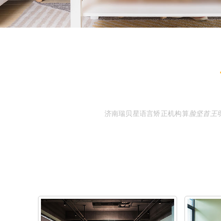
济南瑞贝星
语言
矫正
机构
算
脸坚首王