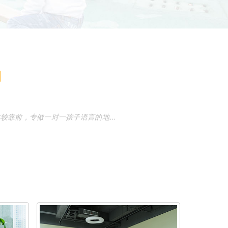
构
也比较靠前，专做一对一
孩子语言
的地方!。济南的瑞贝星
康复
学校不错，这