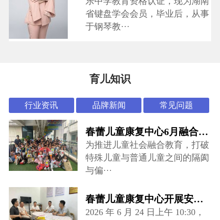
乐中学教育资格认证，现为湖南
省键盘学会会员，毕业后，从事
于钢琴教···
育儿知识
行业资讯
品牌新闻
常见问题
春蕾儿童康复中心6月融合活动：“怪可爱市集”开张啦~
为推进儿童社会融合教育，打破
特殊儿童与普通儿童之间的隔阂
与偏···
春蕾儿童康复中心开展安全专项督导检查
2026 年 6 月 24 日上午 10:30，