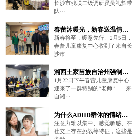
长沙市残联二级调研员吴礼辉带
队···
春蕾沐暖光，新春送温情——爱心慰问走进儿童康复中心
新春将至，暖意先行。2月5日，
春蕾儿童康复中心收到了来自长
沙市···
湘西土家苗族自治州强制隔离戒毒所禁毒宣讲团队来到春蕾儿童康复中心···
1月22日下午春蕾儿童康复中心
迎来了一群特别的“老师”——来
自湘···
为什么ADHD群体的情绪调节存在很大困难？
注意力难以集中、感觉敏感、在
社交上存在挑战等特征，这些是