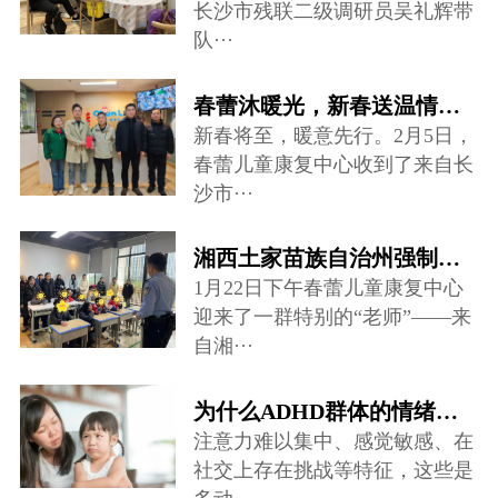
长沙市残联二级调研员吴礼辉带
队···
春蕾沐暖光，新春送温情——爱心慰问走进儿童康复中心
新春将至，暖意先行。2月5日，
春蕾儿童康复中心收到了来自长
沙市···
湘西土家苗族自治州强制隔离戒毒所禁毒宣讲团队来到春蕾儿童康复中心···
1月22日下午春蕾儿童康复中心
迎来了一群特别的“老师”——来
自湘···
为什么ADHD群体的情绪调节存在很大困难？
注意力难以集中、感觉敏感、在
社交上存在挑战等特征，这些是