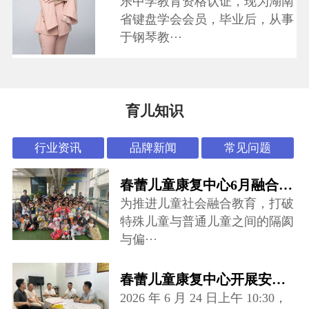
乐中学教育资格认证，现为湖南
省键盘学会会员，毕业后，从事
于钢琴教···
育儿知识
行业资讯
品牌新闻
常见问题
春蕾儿童康复中心6月融合活动：“怪可爱市集”开张啦~
为推进儿童社会融合教育，打破
特殊儿童与普通儿童之间的隔阂
与偏···
春蕾儿童康复中心开展安全专项督导检查
2026 年 6 月 24 日上午 10:30，