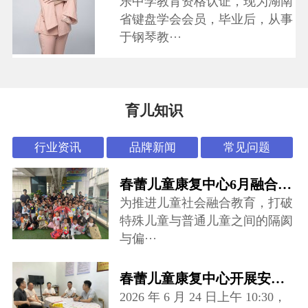
乐中学教育资格认证，现为湖南
省键盘学会会员，毕业后，从事
于钢琴教···
育儿知识
行业资讯
品牌新闻
常见问题
春蕾儿童康复中心6月融合活动：“怪可爱市集”开张啦~
为推进儿童社会融合教育，打破
特殊儿童与普通儿童之间的隔阂
与偏···
春蕾儿童康复中心开展安全专项督导检查
2026 年 6 月 24 日上午 10:30，