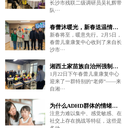
长沙市残联二级调研员吴礼辉带
队···
春蕾沐暖光，新春送温情——爱心慰问走进儿童康复中心
新春将至，暖意先行。2月5日，
春蕾儿童康复中心收到了来自长
沙市···
湘西土家苗族自治州强制隔离戒毒所禁毒宣讲团队来到春蕾儿童康复中心···
1月22日下午春蕾儿童康复中心
迎来了一群特别的“老师”——来
自湘···
为什么ADHD群体的情绪调节存在很大困难？
注意力难以集中、感觉敏感、在
社交上存在挑战等特征，这些是