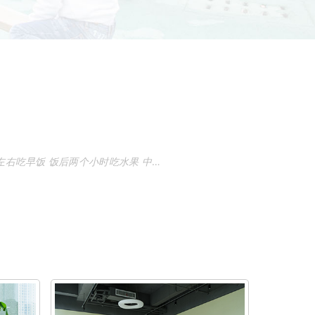
左右吃
早
饭
饭后两个小时吃水果 中
360问答
午12点吃午饭。婴幼儿长期