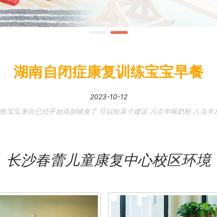
湖南自闭症康复训练宝宝早餐
2023-10-12
既然
宝宝
来自已经开始添加辅食了 可以给亲个建议 六点半喝奶粉 八点半
长沙春蕾儿童康复中心校区环境