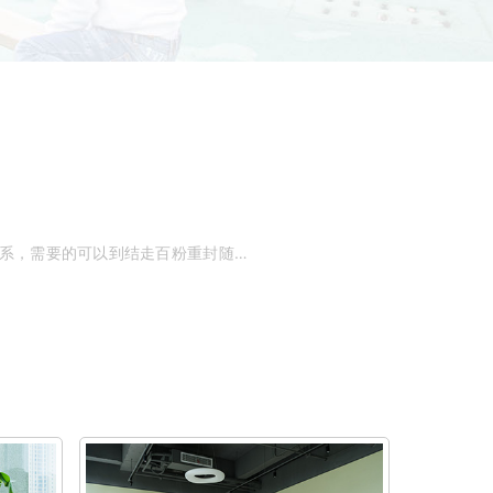
体系，需要的可以到
结走百粉重封随引方众
西青张家窝 杰盛里73-12楼