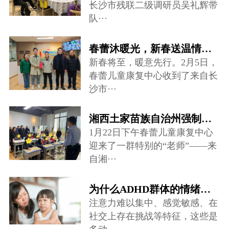
长沙市残联二级调研员吴礼辉带
队···
春蕾沐暖光，新春送温情——爱心慰问走进儿童康复中心
新春将至，暖意先行。2月5日，
春蕾儿童康复中心收到了来自长
沙市···
湘西土家苗族自治州强制隔离戒毒所禁毒宣讲团队来到春蕾儿童康复中心···
1月22日下午春蕾儿童康复中心
迎来了一群特别的“老师”——来
自湘···
为什么ADHD群体的情绪调节存在很大困难？
注意力难以集中、感觉敏感、在
社交上存在挑战等特征，这些是