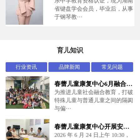
乐中学教育资格认证，现为湖南
省键盘学会会员，毕业后，从事
于钢琴教···
育儿知识
行业资讯
品牌新闻
常见问题
春蕾儿童康复中心6月融合活动：“怪可爱市集”开张啦~
为推进儿童社会融合教育，打破
特殊儿童与普通儿童之间的隔阂
与偏···
春蕾儿童康复中心开展安全专项督导检查
2026 年 6 月 24 日上午 10:30，