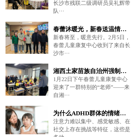
长沙市残联二级调研员吴礼辉带
队···
春蕾沐暖光，新春送温情——爱心慰问走进儿童康复中心
新春将至，暖意先行。2月5日，
春蕾儿童康复中心收到了来自长
沙市···
湘西土家苗族自治州强制隔离戒毒所禁毒宣讲团队来到春蕾儿童康复中心···
1月22日下午春蕾儿童康复中心
迎来了一群特别的“老师”——来
自湘···
为什么ADHD群体的情绪调节存在很大困难？
注意力难以集中、感觉敏感、在
社交上存在挑战等特征，这些是