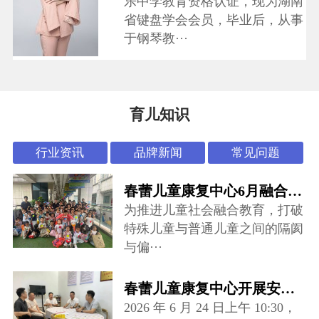
乐中学教育资格认证，现为湖南
省键盘学会会员，毕业后，从事
于钢琴教···
育儿知识
行业资讯
品牌新闻
常见问题
春蕾儿童康复中心6月融合活动：“怪可爱市集”开张啦~
为推进儿童社会融合教育，打破
特殊儿童与普通儿童之间的隔阂
与偏···
春蕾儿童康复中心开展安全专项督导检查
2026 年 6 月 24 日上午 10:30，