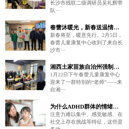
长沙市残联二级调研员吴礼辉带
队···
春蕾沐暖光，新春送温情——爱心慰问走进儿童康复中心
新春将至，暖意先行。2月5日，
春蕾儿童康复中心收到了来自长
沙市···
湘西土家苗族自治州强制隔离戒毒所禁毒宣讲团队来到春蕾儿童康复中心···
1月22日下午春蕾儿童康复中心
迎来了一群特别的“老师”——来
自湘···
为什么ADHD群体的情绪调节存在很大困难？
注意力难以集中、感觉敏感、在
社交上存在挑战等特征，这些是