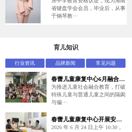
乐中学教育资格认证，现为湖南
省键盘学会会员，毕业后，从事
于钢琴教···
育儿知识
行业资讯
品牌新闻
常见问题
春蕾儿童康复中心6月融合活动：“怪可爱市集”开张啦~
为推进儿童社会融合教育，打破
特殊儿童与普通儿童之间的隔阂
与偏···
春蕾儿童康复中心开展安全专项督导检查
2026 年 6 月 24 日上午 10:30，