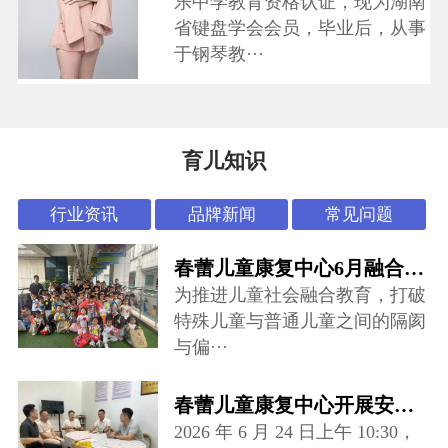
乐中学教育资格认证，现为湖南
省键盘学会会员，毕业后，从事
于钢琴教···
育儿知识
行业资讯
品牌新闻
常见问题
春蕾儿童康复中心6月融合活动：“怪可爱市集”开张啦~
为推进儿童社会融合教育，打破
特殊儿童与普通儿童之间的隔阂
与偏···
春蕾儿童康复中心开展安全专项督导检查
2026 年 6 月 24 日上午 10:30，