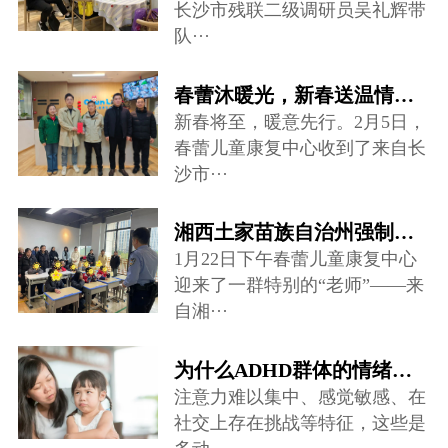
长沙市残联二级调研员吴礼辉带
队···
春蕾沐暖光，新春送温情——爱心慰问走进儿童康复中心
新春将至，暖意先行。2月5日，
春蕾儿童康复中心收到了来自长
沙市···
湘西土家苗族自治州强制隔离戒毒所禁毒宣讲团队来到春蕾儿童康复中心···
1月22日下午春蕾儿童康复中心
迎来了一群特别的“老师”——来
自湘···
为什么ADHD群体的情绪调节存在很大困难？
注意力难以集中、感觉敏感、在
社交上存在挑战等特征，这些是