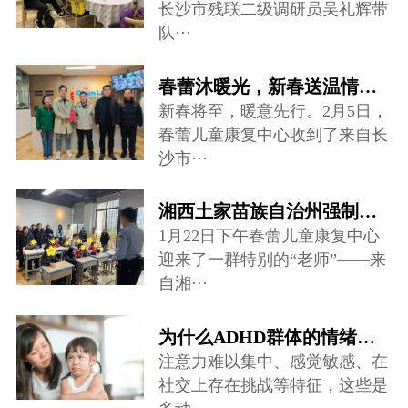
长沙市残联二级调研员吴礼辉带
队···
春蕾沐暖光，新春送温情——爱心慰问走进儿童康复中心
新春将至，暖意先行。2月5日，
春蕾儿童康复中心收到了来自长
沙市···
湘西土家苗族自治州强制隔离戒毒所禁毒宣讲团队来到春蕾儿童康复中心···
1月22日下午春蕾儿童康复中心
迎来了一群特别的“老师”——来
自湘···
为什么ADHD群体的情绪调节存在很大困难？
注意力难以集中、感觉敏感、在
社交上存在挑战等特征，这些是