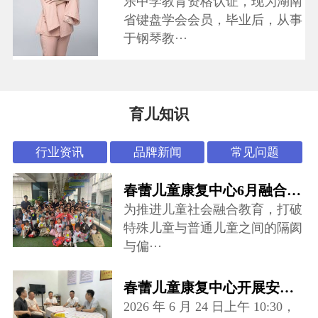
乐中学教育资格认证，现为湖南
省键盘学会会员，毕业后，从事
于钢琴教···
育儿知识
行业资讯
品牌新闻
常见问题
春蕾儿童康复中心6月融合活动：“怪可爱市集”开张啦~
为推进儿童社会融合教育，打破
特殊儿童与普通儿童之间的隔阂
与偏···
春蕾儿童康复中心开展安全专项督导检查
2026 年 6 月 24 日上午 10:30，