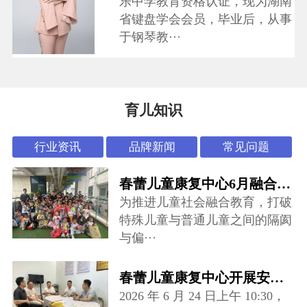
乐中学教育资格认证，现为湖南
省键盘学会会员，毕业后，从事
于钢琴教···
育儿知识
行业资讯
品牌新闻
常见问题
春蕾儿童康复中心6月融合活动：“怪可爱市集”开张啦~
为推进儿童社会融合教育，打破
特殊儿童与普通儿童之间的隔阂
与偏···
春蕾儿童康复中心开展安全专项督导检查
2026 年 6 月 24 日上午 10:30，