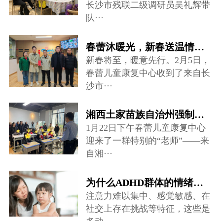
长沙市残联二级调研员吴礼辉带
队···
春蕾沐暖光，新春送温情——爱心慰问走进儿童康复中心
新春将至，暖意先行。2月5日，
春蕾儿童康复中心收到了来自长
沙市···
湘西土家苗族自治州强制隔离戒毒所禁毒宣讲团队来到春蕾儿童康复中心···
1月22日下午春蕾儿童康复中心
迎来了一群特别的“老师”——来
自湘···
为什么ADHD群体的情绪调节存在很大困难？
注意力难以集中、感觉敏感、在
社交上存在挑战等特征，这些是