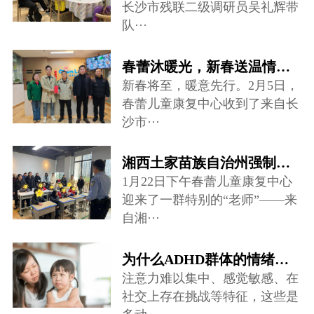
长沙市残联二级调研员吴礼辉带
队···
春蕾沐暖光，新春送温情——爱心慰问走进儿童康复中心
新春将至，暖意先行。2月5日，
春蕾儿童康复中心收到了来自长
沙市···
湘西土家苗族自治州强制隔离戒毒所禁毒宣讲团队来到春蕾儿童康复中心···
1月22日下午春蕾儿童康复中心
迎来了一群特别的“老师”——来
自湘···
为什么ADHD群体的情绪调节存在很大困难？
注意力难以集中、感觉敏感、在
社交上存在挑战等特征，这些是