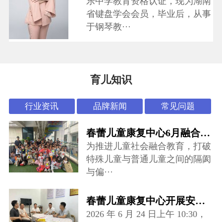
乐中学教育资格认证，现为湖南
省键盘学会会员，毕业后，从事
于钢琴教···
育儿知识
行业资讯
品牌新闻
常见问题
春蕾儿童康复中心6月融合活动：“怪可爱市集”开张啦~
为推进儿童社会融合教育，打破
特殊儿童与普通儿童之间的隔阂
与偏···
春蕾儿童康复中心开展安全专项督导检查
2026 年 6 月 24 日上午 10:30，