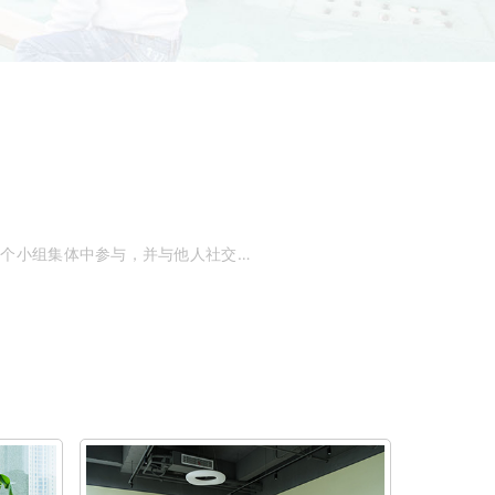
长沙比较好的自闭症学校推荐【大米和小米】，该机构通过主题活动与有规律的时间安排，干预锻炼儿童在一个小组集体中参与，并与他人社交的技能；巩固在1v1模式中学习的技能，拓展向融合幼儿园预备的技能。干预的内容包含参与度、。是小孩有自闭症吗？可以到长沙大康儿科做康复治疗，在岳麓区西湖这边，挺专业的。自闭症康复一定要通过医生、康复师、父母共同的努力，越早干预越好，父母亲一定要重视，影响的是一生。长沙汽车西站附近的自闭症学校有3个，一个是自闭症孩子在他们那里做训练，结果跑丢两天后，在池塘里发现了尸体的活力康复中心，上课上到淹死了学生的——活力自闭症学校，以前还真没听说过这么个学校，直到看电视播这个新闻，西站附近有家长沙市岳麓区活力儿童发展康复中心，是非常专业的自闭症训练机构。于2010年5月开办，目前在校老师26名，学生40名。长沙市岳麓区箭弓山小区B区13栋，在长沙市特殊教育对面，交通便利、环境优雅。占地面积660平方米。毫无疑问是中南大学湘雅医院康复科最好。长沙小米熊儿童医院可以治疗儿童自闭症，长沙小米熊儿童医院的朱俊凤医生擅长中西医结合治疗儿童多动症、抽动症、自闭症、发育迟缓（语言、运动、神