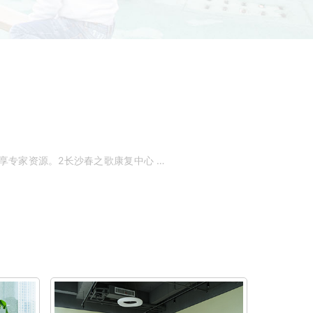
1长沙小米熊儿童医院 长沙小米熊儿童医院是首都儿科研究所附属儿科联合诊疗中心联合体，和首都儿研所共享专家资源。2长沙春之歌康复中心 湖南省老牌的康复中心，有看悠久的历史，丰厚的底编。3长沙夏之歌康复中心 长沙近几年崛。可以到长沙杨清语语言矫正，朋友孩子说话有问题就是在那治疗的，现在说话非常清晰， 而且是签约矫正的，更放心 。语言康复训练的内容如下：1、唇部练习：噘嘴唇嘬出声音由慢至快，平唇嘬出声音，用嘴唇发“嘟嘟～”、在胳膊上发“噗噗”、打哇哇等等唇部的练习，每次十分钟。2、鼻音练习：闭住嘴巴用鼻子发音（在韵母的an/en/ang/。选择长沙杨清语语言矫正就挺可靠的，这个的临床经验相当丰富的哦。大米和小米是一家专业的自闭症谱系及广泛性发育障碍儿童服务平台，提供康复干预、融合支持、居家指导、家长培训及科普咨询等一体化服务。通过自主研发的RICE干预康复体系，为自闭症儿童提供康复训练、融合教育支持，让孩子与世界。湖南长沙的小孩治疗语言发育迟缓可以去儿科比较好的，专科，做康复。不知道你小孩是确诊了还是自己判断的。
力低下