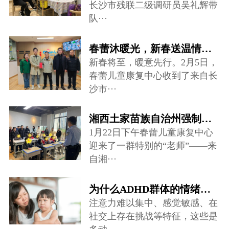
长沙市残联二级调研员吴礼辉带
队···
春蕾沐暖光，新春送温情——爱心慰问走进儿童康复中心
新春将至，暖意先行。2月5日，
春蕾儿童康复中心收到了来自长
沙市···
湘西土家苗族自治州强制隔离戒毒所禁毒宣讲团队来到春蕾儿童康复中心···
1月22日下午春蕾儿童康复中心
迎来了一群特别的“老师”——来
自湘···
为什么ADHD群体的情绪调节存在很大困难？
注意力难以集中、感觉敏感、在
社交上存在挑战等特征，这些是