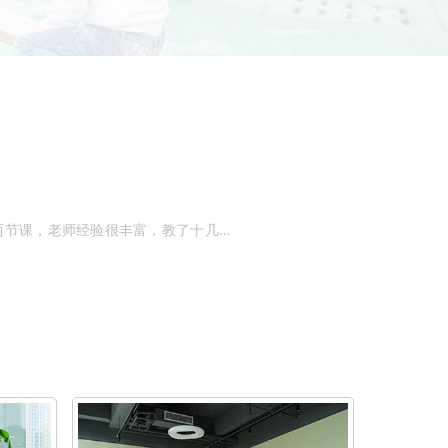
两节课，老师经验很丰富，教了十
几年的
自闭症
了，都非常专业
，有爱心